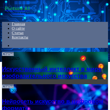
Menu
Picture AI
Нейросети и изображения
Главная
О сайте
Статьи
Контакты
Search
for
Статьи
05.12.2025
Искусственный интеллект в мире
изобразительного искусства
Статьи
12.02.2026
Нейросеть искусство в цифровом
формате