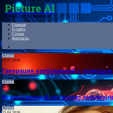
Picture AI
Menu
Нейросети и изображения
Главная
О сайте
Статьи
Контакты
Search
for
Статьи
12.07.2026
Генерация изображений с помощью
Статьи
30.04.2026
Искусственный интеллект визуальн
Статьи
25.04.2026