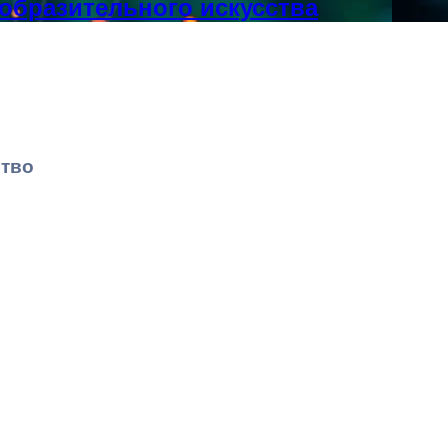
образительного искусства
ство