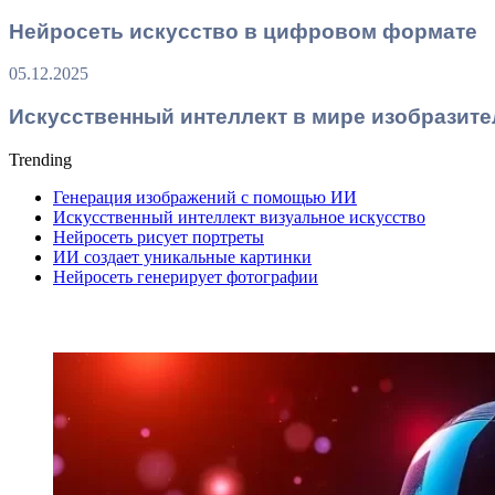
Нейросеть искусство в цифровом формате
05.12.2025
Искусственный интеллект в мире изобразите
Trending
Генерация изображений с помощью ИИ
Искусственный интеллект визуальное искусство
Нейросеть рисует портреты
ИИ создает уникальные картинки
Нейросеть генерирует фотографии
ПОСЛЕДНИЕ СТАТЬИ